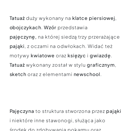
Tatuaż
duży wykonany na
klatce piersiowej
,
obojczykach
.
Wzór
przedstawia
pajęczynę,
na której siedzą trzy przerażające
pająki
, z oczami na odwłokach. Widać też
motywy
kwiatowe
oraz
księzyc
i
gwiazdę
.
Tatuaż
wykonany został w stylu
graficznym
,
sketch
oraz z elementami
newschool
.
Pajęczyna
to struktura stworzona przez
pająki
i niektóre inne stawonogi, służąca jako
środek do zdobywania pokarmu oraz