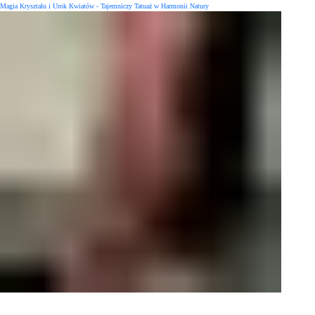
Magia Kryształu i Urok Kwiatów - Tajemniczy Tatuaż w Harmonii Natury