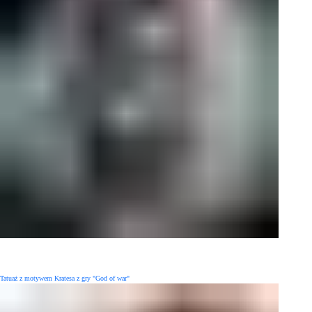
Tatuaż z motywem Kratesa z gry "God of war"