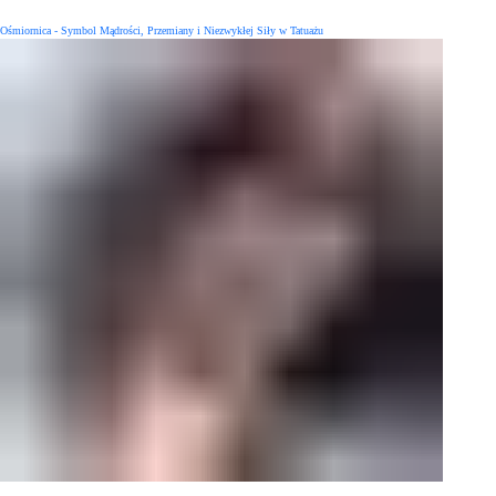
Ośmiornica - Symbol Mądrości, Przemiany i Niezwykłej Siły w Tatuażu