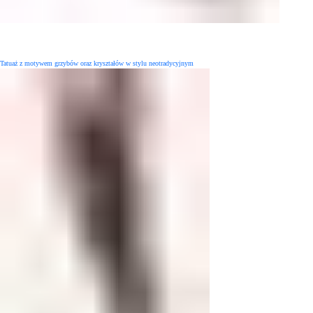
Tatuaż z motywem grzybów oraz kryształów w stylu neotradycyjnym