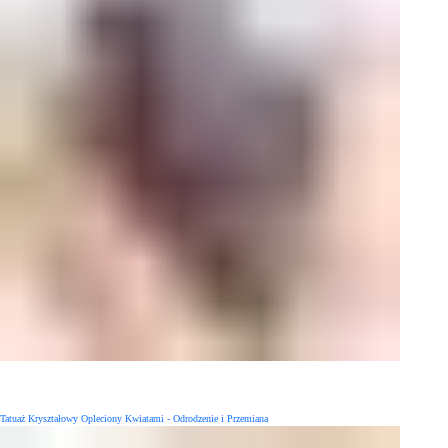
Tatuaż Kryształowy Opleciony Kwiatami - Odrodzenie i Przemiana