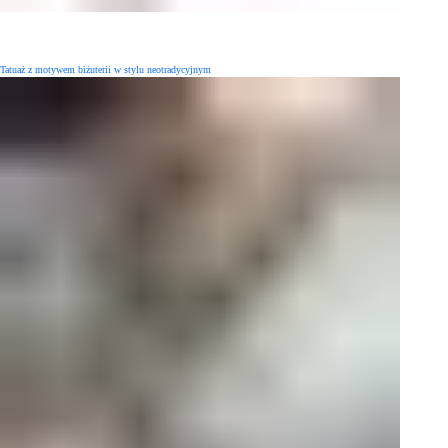
Tatuaż z motywem biżuterii w stylu neotradycyjnym