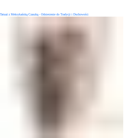
Tatuaż z Meksykańską Czaszką - Odniesienie do Tradycji i Duchowości